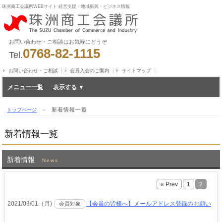
珠洲商工会議所WEBサイト 経営支援・地域振興・ビジネス情報
お問い合わせ・ご相談はお気軽にどうぞ
0768-82-1115
Tel.
お問い合わせ・ご相談
会員入会のご案内
サイトマップ
メニュー一覧
新着情報一覧
トップページ
＞
新着情報一覧
新着情報
News
« Prev
1
2
2021/03/01（月)
【会員の皆様へ】メールアドレス登録のお願い
会員対象