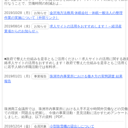
行なうことで、労働時間の削減およ...
2019/10/28（月)
金沢地方法務局 休眠会社・休眠一般法人の整理
お知らせ
作業の実施について［外部リンク］
2019/08/14（水)
求人サイトの活用をおすすめします！～経済産
お知らせ
業省からのお知らせ～
■政府で整えた仕組みを是非ともご活用ください！求人サイトの活用に関する政
絡求人サイトの活用をおすすめします！政府で整えた仕組みを是非ともご活用く
に若手人材の求職活動では有料求...
2019/01/21（月)
珠洲市内事業所における働き方の実態調査 結果
事業報告
報告
珠洲商工会議所では、珠洲市内事業所における人手不足や時間外労働などの労働
ての現状・問題点を把握し、今後の事業活動・意見活動に活かすためアンケート
しました。結果は、以下の資料［PDF...
2018/12/14（金)
小型除雪機の貸出しについて
会員対象