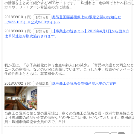
の情報をまとめて紹介するWEBサイトです。 珠洲市は、進学等で市外へ転出
方々や、Ｕ・Ｉターン希望者の方に就職...
2018/09/10（月)
奥能登国際芸術祭 秋の限定公開のお知らせ
お知らせ
（9/22-10/8）※公式WEBサイトへ
2018/09/03（月)
【事業主の皆さまへ】2019年4月1日から働き方
お知らせ
改⾰関連法が順次施⾏されます。
我が国は、「少子高齢化に伴う生産年齢人口の減少」「育児や介護との両立など
ニーズの多様化」などの状況に直面しています。こうした中、投資やイノベーシ
生産性向上とともに、就業機会の拡...
2018/07/02（月)
珠洲商工会議所会館物産展示場のご案内
会員対象
当商工会議所会館１階の展示場は、多くの当商工会議所会員・珠洲市物産協会会
より珠洲市の産品や企業の情報などのPRにご活用いただいております。珠洲商
員・珠洲市物産協会会員の方で、自社...