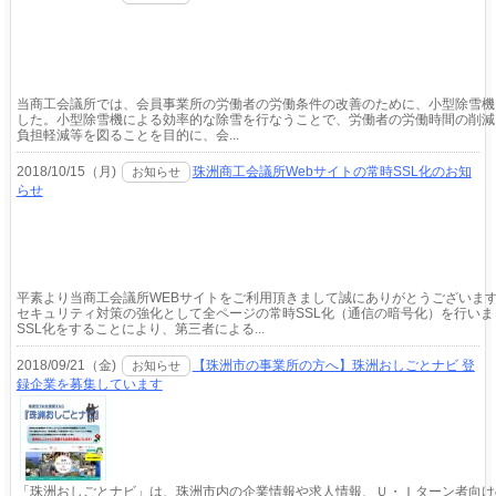
当商工会議所では、会員事業所の労働者の労働条件の改善のために、小型除雪機
した。小型除雪機による効率的な除雪を行なうことで、労働者の労働時間の削減
負担軽減等を図ることを目的に、会...
2018/10/15（月)
珠洲商工会議所Webサイトの常時SSL化のお知
お知らせ
らせ
平素より当商工会議所WEBサイトをご利用頂きまして誠にありがとうございま
セキュリティ対策の強化として全ページの常時SSL化（通信の暗号化）を行いま
SSL化をすることにより、第三者による...
2018/09/21（金)
【珠洲市の事業所の方へ】珠洲おしごとナビ 登
お知らせ
録企業を募集しています
「珠洲おしごとナビ」は、珠洲市内の企業情報や求人情報、Ｕ・Ｉターン者向け