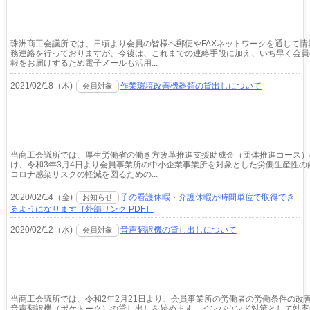
珠洲商工会議所では、日頃より会員の皆様へ郵便やFAXネットワークを通じて情
務連絡を行っておりますが、今後は、これまでの連絡手段に加え、いち早く会員
報をお届けするため電子メールも活用...
2021/02/18（木)
作業環境改善機器類の貸出しについて
会員対象
当商工会議所では、厚生労働省の働き方改革推進支援助成金（団体推進コース）
け、令和3年3月4日より会員事業所の中小企業事業所を対象とした労働生産性の
コロナ感染リスクの軽減を図るための...
2020/02/14（金)
子の看護休暇・介護休暇が時間単位で取得でき
お知らせ
るようになります［外部リンク PDF］
2020/02/12（水)
音声翻訳機の貸し出しについて
会員対象
当商工会議所では、令和2年2月21日より、会員事業所の労働者の労働条件の改
音声翻訳機（ポケトーク）の貸し出しを始めます。インバウンド対策として効率